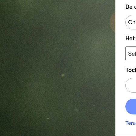
De 
Het
Toc
Teru