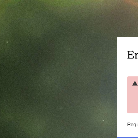
Er
Requ