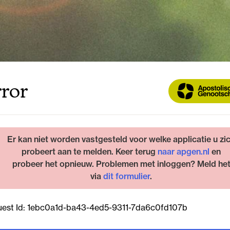
ror
Er kan niet worden vastgesteld voor welke applicatie u zi
probeert aan te melden. Keer terug
naar apgen.nl
en
probeer het opnieuw. Problemen met inloggen? Meld he
via
dit formulier
.
est Id:
1ebc0a1d-ba43-4ed5-9311-7da6c0fd107b