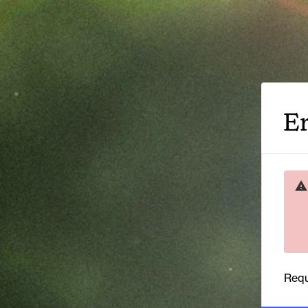
Er
Requ