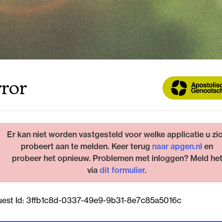
ror
Er kan niet worden vastgesteld voor welke applicatie u zi
probeert aan te melden. Keer terug
naar apgen.nl
en
probeer het opnieuw. Problemen met inloggen? Meld he
via
dit formulier
.
est Id:
3ffb1c8d-0337-49e9-9b31-8e7c85a5016c