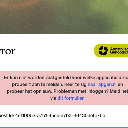
ror
Er kan niet worden vastgesteld voor welke applicatie u zi
probeert aan te melden. Keer terug
naar apgen.nl
en
probeer het opnieuw. Problemen met inloggen? Meld he
via
dit formulier
.
est Id:
4cf19053-a7b1-45c5-a7b3-8d4356efe76d