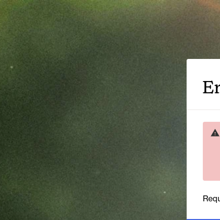
Er
Requ